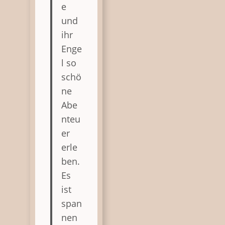
e
und
ihr
Enge
l so
schö
ne
Abe
nteu
er
erle
ben.
Es
ist
span
nen