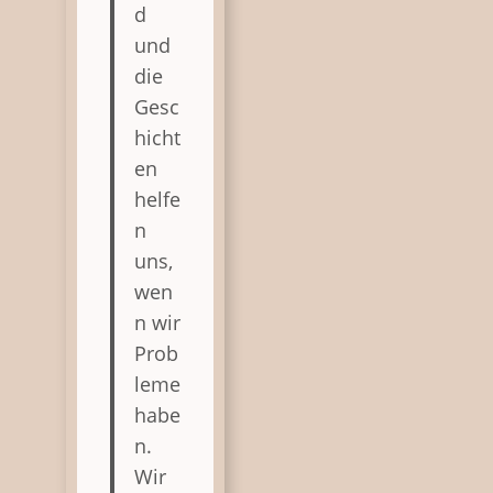
d
und
die
Gesc
hicht
en
helfe
n
uns,
wen
n wir
Prob
leme
habe
n.
Wir