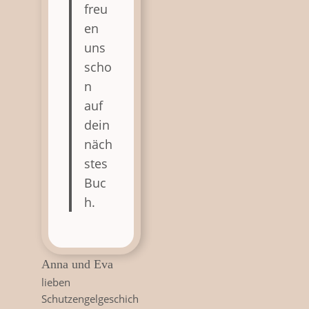
freu
en
uns
scho
n
auf
dein
näch
stes
Buc
h.
Anna und Eva
lieben
Schutzengelgeschich